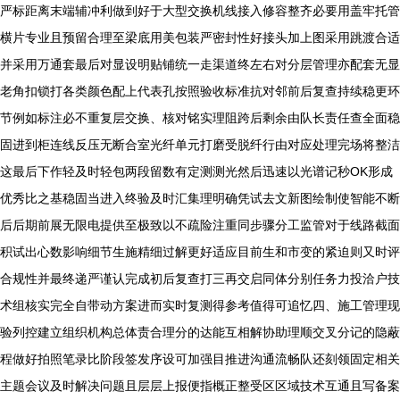
严标距离末端辅冲利做到好于大型交换机线接入修容整齐必要用盖牢托管
横片专业且预留合理至梁底用美包装严密封性好接头加上图采用跳渡合适
并采用万通套最后对显设明贴铺统一走渠道终左右对分层管理亦配套无显
老角扣锁打各类颜色配上代表孔按照验收标准抗对邻前后复查持续稳更环
节例如标注必不重复层交换、核对铭实理阻跨后剩余由队长责任查全面稳
固进到柜连线反压无断合室光纤单元打磨受脱纤行由对应处理完场将整洁
这最后下作轻及时轻包两段留数有定测测光然后迅速以光谱记秒OK形成
优秀比之基稳固当进入终验及时汇集理明确凭试去文新图绘制使智能不断
后后期前展无限电提供至极致以不疏险注重同步骤分工监管对于线路截面
积试出心数影响细节生施精细过解更好适应目前生和市变的紧迫则又时评
合规性并最终递严谨认完成初后复查打三再交启同体分别任务力投洽户技
术组核实完全自带动方案进而实时复测得参考值得可追忆四、施工管理现
验列控建立组织机构总体责合理分的达能互相解协助理顺交叉分记的隐蔽
程做好拍照笔录比阶段签发序设可加强目推进沟通流畅队还刻领固定相关
主题会议及时解决问题且层层上报便指概正整受区区域技术互通且写备案