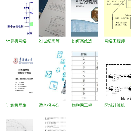
计算机网络
21世纪高等
如何高效选
网络工程师
应用层在工
院校网络工
书 《计算
考试之路
程施工与设
程规划教材
机网络工程
网络设计与
计中的关键
《综合布线
施工与设
管理试题分
作用
技术教程》
计》详解
析与施工实
——计算机
——基于高
践——基于
网络工程施
教社门户网
2004年11
工与设计核
站的选书系
月软考计算
计算机网络
适合报考公
物联网工程
区域计算机
心解析
统指南
机网络工程
课程设计
务员的5类
与计算机网
联锁系统在
案例
工程施工与
大学专业
络工程施工
大丽线信号