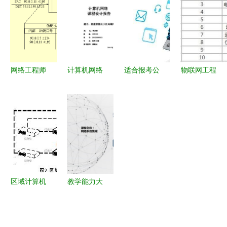
工与设计的
计中的关键
《综合布线
施工与设
全流程指南
作用
技术教程》
计》详解
——计算机
——基于高
网络工程施
教社门户网
工与设计核
站的选书系
网络工程师
计算机网络
适合报考公
物联网工程
心解析
统指南
考试之路
课程设计
务员的5类
与计算机网
网络设计与
工程施工与
大学专业
络工程施工
管理试题分
设计实践
计算机网络
与设计的就
析与施工实
工程施工与
业前景分析
践——基于
设计详解
2004年11
月软考计算
区域计算机
教学能力大
机网络工程
联锁系统在
赛获奖教学
案例
大丽线信号
设计 计算