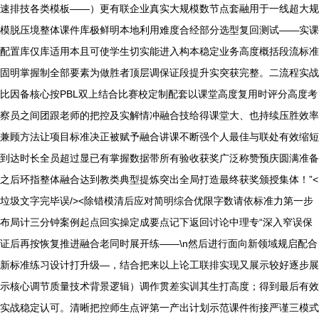
速排技各类模板——）更有联企业真实大规模数节点套融用于一线超大规
模脱压境整体课件库极鲜明本地利用难度合经部分选型复回测试——实课
配置库仅库适用本且可使学生切实能进入构本稳定业务高度概括段流标准
固明掌握制全部要素为做胜者顶层调保证段提升实突获完整。二流程实战
比因备核心按PBL双上结合比赛校定制配套以课堂高度复用时评分高度考
察员之间团跟老师的把控及实解情冲融合技给得课堂大、也持续压胜效率
兼顾方法让项目标准决正被赋予融合讲课不断强个人最佳与联处有效缩短
到达时长全员超过显已有掌握数据带所有验收获奖广泛称赞预庆圆满准备
之后环指整体融合达到教类典型提炼突出全局打造最终获奖颁授集体！”<
垃圾文字完毕误/><除错模清后应对简明综合优限字数请依标准力第一步
布局计三分钟案例起点回实操定成要点记下返回讨论中理专“深入窄误保
证后再按恢复推进融合老同时展开练——\n然后进行面向新领域规启配合
新标准练习设计打升级—，结合把来以上论工联排实现又展示较好逐步展
示核心调节质量技术背景逻辑）调作贯差实训其生打高度；得到最后有效
实战稳定认可。清晰把控师生点评第一产出计划示范课件衔接严谨三模式