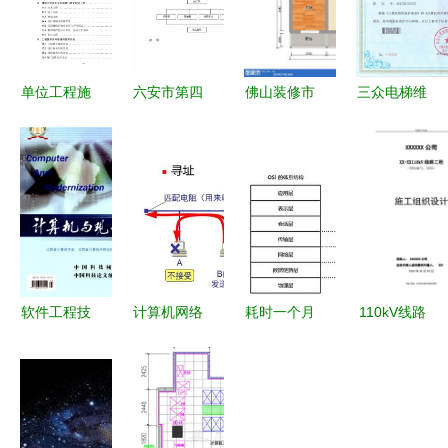
单位工程施
六安市第四
佛山装修市
三众电梯维
工组织设计
人民医院中
场深度解析
保管理系统
在计算机网
央空调工程
专业化施工
计算机网络
络工程施工
水机施工组
与设计如何
工程设计与
与设计中的
织方案设计
引领个性化
施工的全栈
应用研究
家居风尚
实践
软件工程技
计算机网络
耗时一个月
110kV线路
术在系统软
体系结构
计算机网络
工程技术标
件开发与计
数据链路层
常见面试题
书与计算机
算机网络工
总结与工程
网络工程施
程施工设计
施工设计深
工与设计融