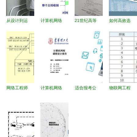
从设计到运
计算机网络
21世纪高等
如何高效选
维 计算机
应用层在工
院校网络工
书 《计算
网络工程施
程施工与设
程规划教材
机网络工程
工与设计的
计中的关键
《综合布线
施工与设
全流程指南
作用
技术教程》
计》详解
——计算机
——基于高
网络工程施
教社门户网
工与设计核
站的选书系
网络工程师
计算机网络
适合报考公
物联网工程
心解析
统指南
考试之路
课程设计
务员的5类
与计算机网
网络设计与
工程施工与
大学专业
络工程施工
管理试题分
设计实践
计算机网络
与设计的就
析与施工实
工程施工与
业前景分析
践——基于
设计详解